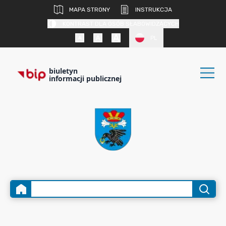
MAPA STRONY
INSTRUKCJA
KONTRAST DLA OSÓB SŁABOWIDZĄCYCH
PL
biuletyn
informacji publicznej