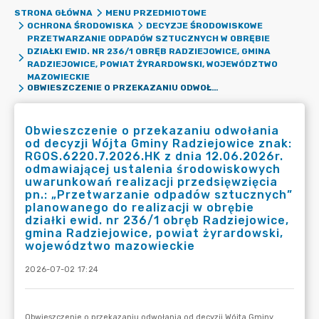
STRONA GŁÓWNA
MENU PRZEDMIOTOWE
OCHRONA ŚRODOWISKA
DECYZJE ŚRODOWISKOWE
PRZETWARZANIE ODPADÓW SZTUCZNYCH W OBRĘBIE
DZIAŁKI EWID. NR 236/1 OBRĘB RADZIEJOWICE, GMINA
RADZIEJOWICE, POWIAT ŻYRARDOWSKI, WOJEWÓDZTWO
MAZOWIECKIE
OBWIESZCZENIE O PRZEKAZANIU ODWOŁANIA OD DECYZJI WÓJTA GMINY RADZIEJOWICE ZNAK: RGOS.6220.7.2026.HK Z DNIA 12.06.2026R. ODMAWIAJĄCEJ USTALENIA ŚRODOWISKOWYCH UWARUNKOWAŃ REALIZACJI PRZEDSIĘWZIĘCIA PN.: „PRZETWARZANIE ODPADÓW SZTUCZNYCH” PLANOWANEGO DO REALIZACJI W OBRĘBIE DZIAŁKI EWID. NR 236/1 OBRĘB RADZIEJOWICE, GMINA RADZIEJOWICE, POWIAT ŻYRARDOWSKI, WOJEWÓDZTWO MAZOWIECKIE
Obwieszczenie o przekazaniu odwołania
od decyzji Wójta Gminy Radziejowice znak:
RGOS.6220.7.2026.HK z dnia 12.06.2026r.
odmawiającej ustalenia środowiskowych
uwarunkowań realizacji przedsięwzięcia
pn.: „Przetwarzanie odpadów sztucznych”
planowanego do realizacji w obrębie
działki ewid. nr 236/1 obręb Radziejowice,
gmina Radziejowice, powiat żyrardowski,
województwo mazowieckie
2026-07-02 17:24