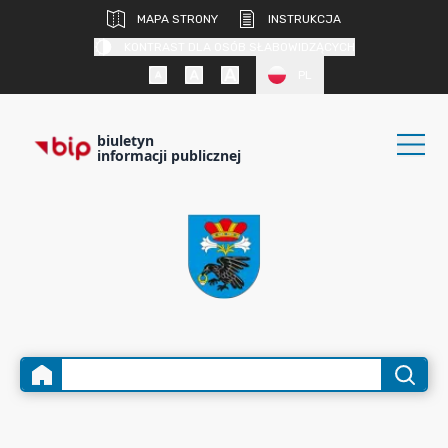
MAPA STRONY
INSTRUKCJA
KONTRAST DLA OSÓB SŁABOWIDZĄCYCH
PL
biuletyn
informacji publicznej