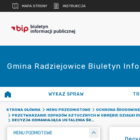
MAPA STRONY
INSTRUKCJA
biuletyn
informacji publicznej
Gmina Radziejowice Biuletyn Info
WYKAZ SPRAW
TR
STRONA GŁÓWNA
MENU PRZEDMIOTOWE
OCHRONA ŚRODOWIS
PRZETWARZANIE ODPADÓW SZTUCZNYCH W OBRĘBIE DZIAŁKI EWI
DECYZJA ODMAWIAJĄCA USTALENIA ŚRODOWISKOWYCH UWARUNKOWAŃ REALIZACJI DLA PRZEDSIĘWZIĘCIA PN.: „PRZETWARZANIE ODPADÓW SZTUCZNYCH” PLANOWANEGO DO REALIZACJI W OBRĘBIE DZIAŁKI EWID. NR 236/1 OBRĘB RADZIEJOWICE, GMINA RADZIEJOWICE, POWIAT ŻYRARDOWSKI, WOJEWÓDZTWO MAZOWIECKIE.
MENU PODMIOTOWE
Decyz