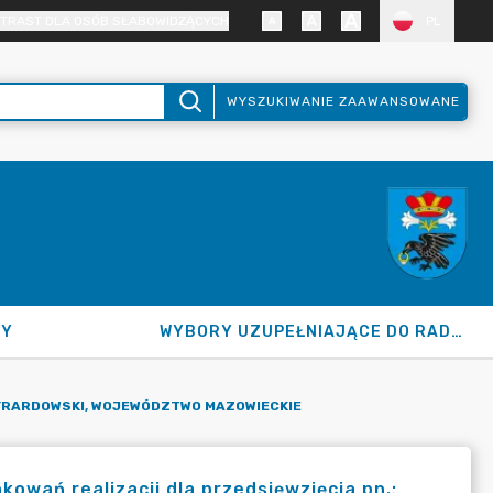
TRAST DLA OSÓB SŁABOWIDZĄCYCH
PL
WYSZUKIWANIE ZAAWANSOWANE
NY
WYBORY UZUPEŁNIAJĄCE DO RADY GMINY 2026
ŻYRARDOWSKI, WOJEWÓDZTWO MAZOWIECKIE
wań realizacji dla przedsięwzięcia pn.: