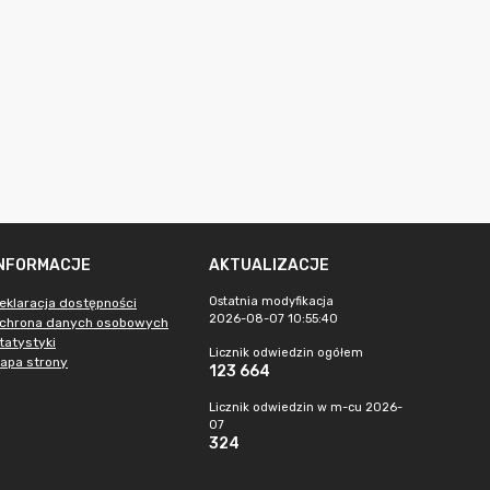
INFORMACJE
AKTUALIZACJE
Ostatnia modyfikacja
eklaracja dostępności
2026-08-07 10:55:40
chrona danych osobowych
tatystyki
Licznik odwiedzin ogółem
apa strony
123 664
Licznik odwiedzin w m-cu 2026-
07
324