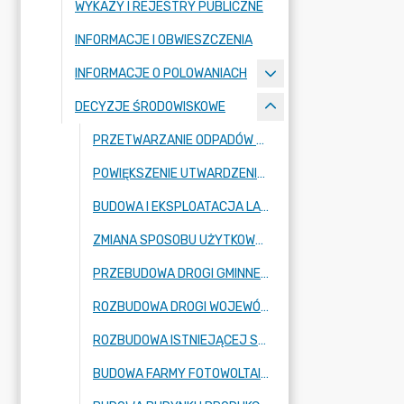
WYKAZY I REJESTRY PUBLICZNE
INFORMACJE I OBWIESZCZENIA
INFORMACJE O POLOWANIACH
DECYZJE ŚRODOWISKOWE
PRZETWARZANIE ODPADÓW SZTUCZNYCH W OBRĘBIE DZIAŁKI EWID. NR 236/1 OBRĘB RADZIEJOWICE, GMINA RADZIEJOWICE, POWIAT ŻYRARDOWSKI, WOJEWÓDZTWO MAZOWIECKIE
POWIĘKSZENIE UTWARDZENIA DZIAŁEK GRUNTU NR EWID. 24, 25 I 26/8 OBRĘB 0009 KRZE W MIEJSCOWOŚCI KRZE DUŻE, GMINA RADZIEJOWICE
BUDOWA I EKSPLOATACJA LAKIERNI PROSZKOWEJ W RADZIEJOWICACH PRZY UL. PRZEMYSŁOWEJ 2.
ZMIANA SPOSOBU UŻYTKOWANA BUDYNKU GOSPODARCZEGO NA BUDYNEK DO CHOWU DROBIU (ODCHOWALNIĘ) ORAZ BUDOWĘ DWÓCH KURNIKÓW WRAZ Z NIEZBĘDNA INFRASTRUKTURĄ TECHNICZNĄ W MIEJSCOWOŚCI CHROBOTY 1C, NA TERENIE DZIAŁEK NR 229 I 230 (OBRĘB CHROBOTY).
PRZEBUDOWA DROGI GMINNEJ W MIEJSCOWOŚCIACH RADZIEJOWICE-PARCEL ORAZ ZBOISKA W GMINIE RADZIEJOWICE.
ROZBUDOWA DROGI WOJEWÓDZKIEJ NR 579 W ZAKRESIE BUDOWY DROGI DLA PIESZYCH I ROWERÓW, W OBRĘBIE EWIDENCYJNYM NR 0019 RADZIEJOWICE, NR 0001 ADAMÓW-PARCEL, NR 0004 BUDY JÓZEFOWSKIE, NR 0002 ADAMÓW-WIEŚ, NR 0011 KUKLÓWKA RADZIEJOWICKA, W GMINIE RADZIEJOWICE, POW. ŻYRARDOWSKI, WOJ. MAZOWIECKIE
ROZBUDOWA ISTNIEJĄCEJ STACJI PALIW NA DZIAŁKACH NR 163/27 I 163/29, OBRĘB KRZE, GMINA RADZIEJOWICE
BUDOWA FARMY FOTOWOLTAICZNEJ PV SŁABOMIERZ I O MOCY DO 3 MW WŁĄCZNIE (Z MOŻLIWOŚCIĄ REALIZACJI W ETAPACH) REALIZOWANEJ NA DZIAŁCE O NR 310/1 OBRĘB 0011 SŁABOMIERZ, GMINA RADZIEJOWICE, POWIAT ŻYRARDOWSKI WRAZ Z NIEZBĘDNĄ INFRASTRUKTURĄ TECHNICZNĄ W TYM Z MAGAZYNAMI ENERGII