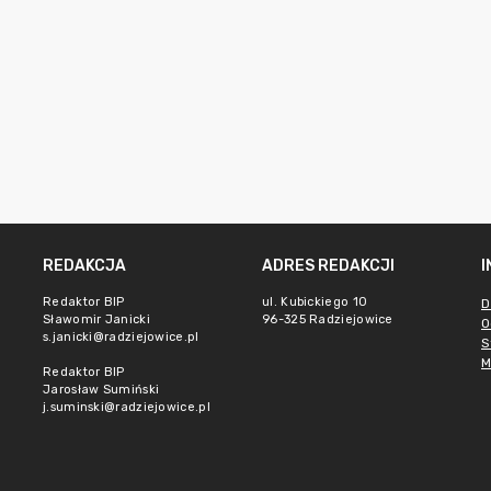
REDAKCJA
ADRES REDAKCJI
Redaktor BIP
ul. Kubickiego 10
D
Sławomir Janicki
96-325 Radziejowice
O
s.janicki@radziejowice.pl
S
M
Redaktor BIP
Jarosław Sumiński
j.suminski@radziejowice.pl