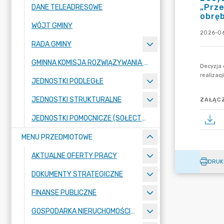
„Prze
DANE TELEADRESOWE
obręb
WÓJT GMINY
2026-06
RADA GMINY
GMINNA KOMISJA ROZWIĄZYWANIA PROBLEMÓW ALKOHOLOWYCH
JEDNOSTKI PODLEGŁE
JEDNOSTKI STRUKTURALNE
ZAŁĄCZ
JEDNOSTKI POMOCNICZE (SOŁECTWA)
MENU PRZEDMIOTOWE
AKTUALNE OFERTY PRACY
DRUK
DOKUMENTY STRATEGICZNE
FINANSE PUBLICZNE
GOSPODARKA NIERUCHOMOŚCIAMI