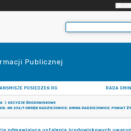
KON
rmacji Publicznej
ANSMISJE POSIEDZEŃ RG
RADA GMI
KA
DECYZJE ŚRODOWISKOWE
D. NR 236/1 OBRĘB RADZIEJOWICE, GMINA RADZIEJOWICE, POWIAT 
ja odmawiająca ustalenia środowiskowych uwarunko