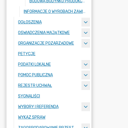
BUDOWA BUDYNKU PRODUKCYJNO-MAGAZYNOWEGO Z CZĘŚCIĄ SOCJALNO-BIUROWĄ WRAZ Z NIEZBĘDNĄ INFRASTRUKTURĄ KOMUNIKACYJNĄ I TECHNICZNĄ, NA DZIAŁCE O NR EW. 71/1 POŁOŻONEJ W MIEJSCOWOŚCI KURANÓW, OBRĘB EWIDENCYJNY NR 0013, W GMINIE RADZIEJOWICE, POW. ŻYRARDOWSKI, WOJ. MAZOWIECKIE.
INFORMACJE O WYROBACH ZAWIERAJĄCYCH AZBEST
OGŁOSZENIA
OŚWIADCZENIA MAJĄTKOWE
ORGANIZACJE POZARZĄDOWE
PETYCJE
PODATKI LOKALNE
POMOC PUBLICZNA
REJESTR UCHWAŁ
SYGNALIŚCI
WYBORY I REFERENDA
WYKAZ SPRAW
ZAGOSPODAROWANIE PRZESTRZENNE