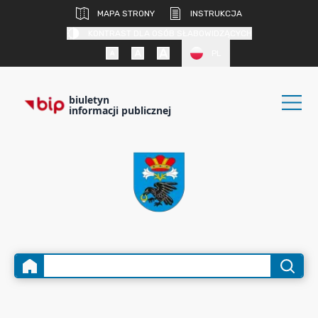
MAPA STRONY
INSTRUKCJA
KONTRAST DLA OSÓB SŁABOWIDZĄCYCH
PL
biuletyn
informacji publicznej