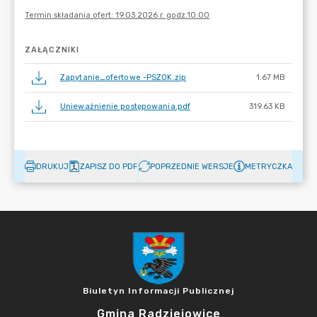
ZAŁĄCZNIKI
Zapytanie_ofertowe -PSZOK.zip
1.67 MB
Unieważnienie postępowania.pdf
319.63 KB
DRUKUJ
ZAPISZ DO PDF
POPRZEDNIE WERSJE
METRYCZKA
Biuletyn Informacji Publicznej
Gmina Radziejowice