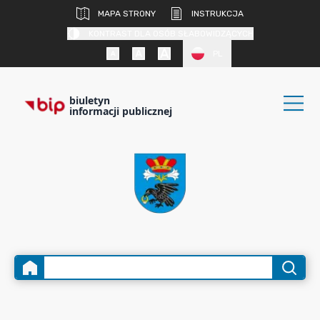
MAPA STRONY
INSTRUKCJA
KONTRAST DLA OSÓB SŁABOWIDZĄCYCH
PL
biuletyn
informacji publicznej