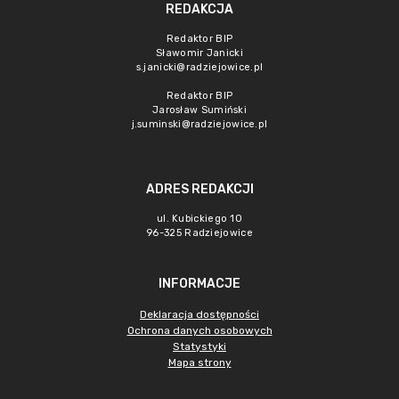
REDAKCJA
Redaktor BIP
Sławomir Janicki
s.janicki@radziejowice.pl
Redaktor BIP
Jarosław Sumiński
j.suminski@radziejowice.pl
ADRES REDAKCJI
ul. Kubickiego 10
96-325 Radziejowice
INFORMACJE
Deklaracja dostępności
Ochrona danych osobowych
Statystyki
Mapa strony