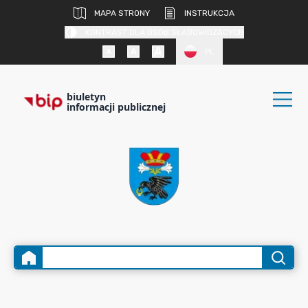
MAPA STRONY
INSTRUKCJA
KONTRAST DLA OSÓB SŁABOWIDZĄCYCH
PL
biuletyn
informacji publicznej