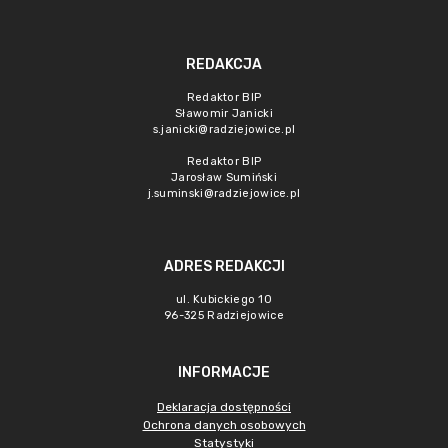
REDAKCJA
Redaktor BIP
Sławomir Janicki
s.janicki@radziejowice.pl
Redaktor BIP
Jarosław Sumiński
j.suminski@radziejowice.pl
ADRES REDAKCJI
ul. Kubickiego 10
96-325 Radziejowice
INFORMACJE
Deklaracja dostępności
Ochrona danych osobowych
Statystyki