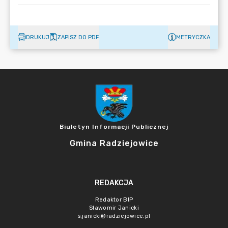
DRUKUJ
ZAPISZ DO PDF
METRYCZKA
Biuletyn Informacji Publicznej
Gmina Radziejowice
REDAKCJA
Redaktor BIP
Sławomir Janicki
s.janicki@radziejowice.pl