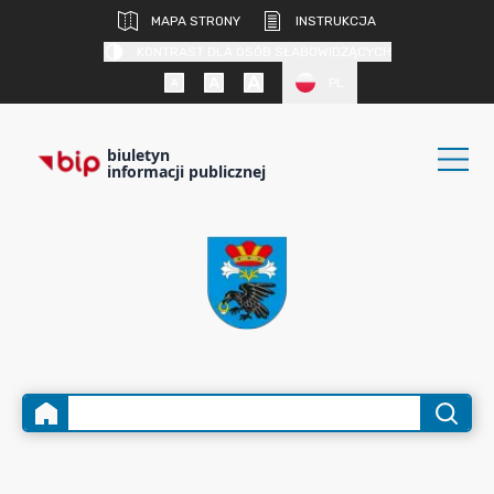
MAPA STRONY
INSTRUKCJA
KONTRAST DLA OSÓB SŁABOWIDZĄCYCH
PL
biuletyn
informacji publicznej