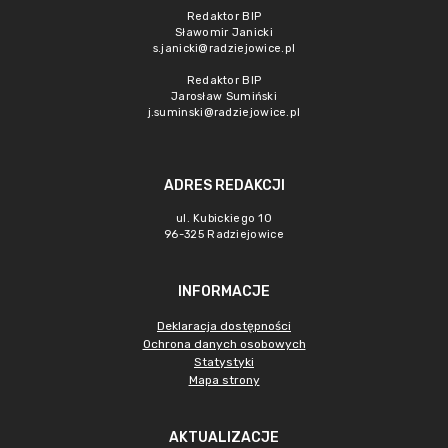
Redaktor BIP
Sławomir Janicki
s.janicki@radziejowice.pl
Redaktor BIP
Jarosław Sumiński
j.suminski@radziejowice.pl
ADRES REDAKCJI
ul. Kubickiego 10
96-325 Radziejowice
INFORMACJE
Deklaracja dostępności
Ochrona danych osobowych
Statystyki
Mapa strony
AKTUALIZACJE