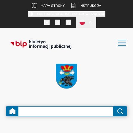
MAPA STRONY
INSTRUKCJA
KONTRAST DLA OSÓB SŁABOWIDZĄCYCH
PL
biuletyn
informacji publicznej