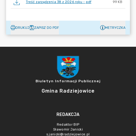
Treść zarządzenia 38 z 2026 roku - pdf
99 KB
DRUKUJ
ZAPISZ DO PDF
METRYCZKA
Biuletyn Informacji Publicznej
Gmina Radziejowice
REDAKCJA
Redaktor BIP
Sławomir Janicki
s.janicki@radziejowice.pl