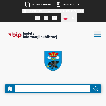
MAPA STRONY
INSTRUKCJA
KONTRAST DLA OSÓB SŁABOWIDZĄCYCH
PL
biuletyn
informacji publicznej