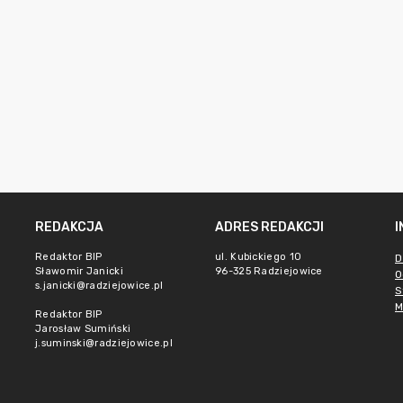
REDAKCJA
ADRES REDAKCJI
Redaktor BIP
ul. Kubickiego 10
D
Sławomir Janicki
96-325 Radziejowice
O
s.janicki@radziejowice.pl
S
M
Redaktor BIP
Jarosław Sumiński
j.suminski@radziejowice.pl