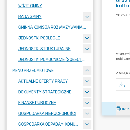
oraz 
kultu
WÓJT GMINY
2026-05
RADA GMINY
GMINNA KOMISJA ROZWIĄZYWANIA PROBLEMÓW ALKOHOLOWYCH
JEDNOSTKI PODLEGŁE
JEDNOSTKI STRUKTURALNE
JEDNOSTKI POMOCNICZE (SOŁECTWA)
MENU PRZEDMIOTOWE
ZAŁĄCZ
AKTUALNE OFERTY PRACY
DOKUMENTY STRATEGICZNE
FINANSE PUBLICZNE
DRUK
GOSPODARKA NIERUCHOMOŚCIAMI
GOSPODARKA ODPADAMI KOMUNALNYMI