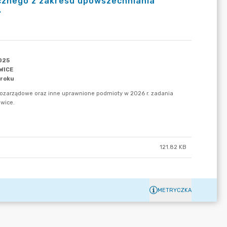
icznego z zakresu upowszechniania
.
121.82 KB
METRYCZKA