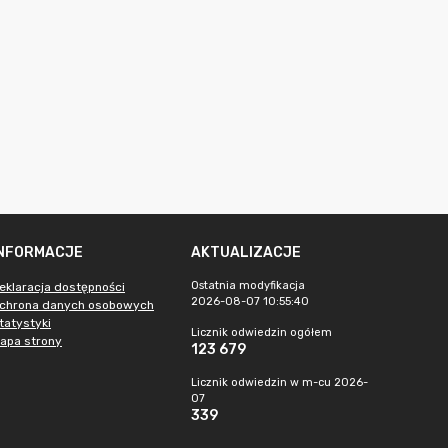
INFORMACJE
AKTUALIZACJE
Ostatnia modyfikacja
eklaracja dostępności
2026-08-07 10:55:40
chrona danych osobowych
tatystyki
Licznik odwiedzin ogółem
apa strony
123 679
Licznik odwiedzin w m-cu 2026-
07
339