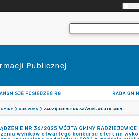
KON
rmacji Publicznej
ANSMISJE POSIEDZEŃ RG
RADA GMI
ZARZĄDZENIE NR 36/2025 WÓJTA GMINY RADZIEJOWICE Z DNIA 28 KWIETNIA 2026 ROKU W SPRAWIE OGŁOSZENIA WYNIKÓW OTWARTEGO KONKURSU OFERT NA WYKONANIE PRZEZ ORGANIZACJE POZARZĄDOWE ORAZ INNE UPRAWNIONE PODMIOTY W 2026 R. ZADANIA PUBLICZNEGO Z ZAKRESU UPOWSZECHNIANIA KULTURY, SZTUKI I EDUKACJI NA TERENIE GMINY RADZIEJOWICE.
 GMINY
ROK 2026
ĄDZENIE NR 36/2025 WÓJTA GMINY RADZIEJOWICE z 
szenia wyników otwartego konkursu ofert na wyko