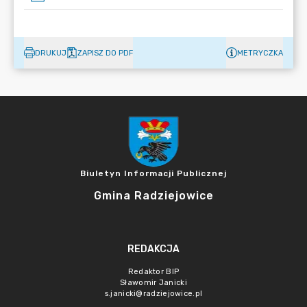
DRUKUJ
ZAPISZ DO PDF
METRYCZKA
Biuletyn Informacji Publicznej
Gmina Radziejowice
REDAKCJA
Redaktor BIP
Sławomir Janicki
s.janicki@radziejowice.pl