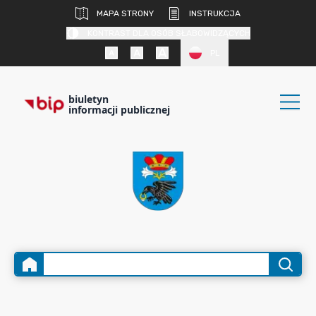
MAPA STRONY
INSTRUKCJA
KONTRAST DLA OSÓB SŁABOWIDZĄCYCH
PL
biuletyn
informacji publicznej