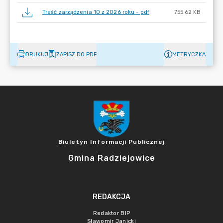
Treść zarządzenia 10 z 2026 roku - pdf
755.62 KB
DRUKUJ
ZAPISZ DO PDF
METRYCZKA
Biuletyn Informacji Publicznej
Gmina Radziejowice
REDAKCJA
Redaktor BIP
Sławomir Janicki