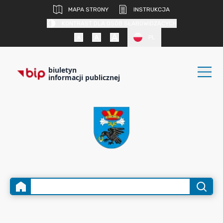
MAPA STRONY
INSTRUKCJA
KONTRAST DLA OSÓB SŁABOWIDZĄCYCH
PL
biuletyn
informacji publicznej