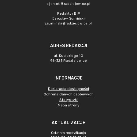
s.janicki@radziejowice.pl
Redaktor BIP
Jarosław Sumiński
j.suminski@radziejowice.pl
ADRES REDAKCJI
ul. Kubickiego 10
96-325 Radziejowice
INFORMACJE
Deklaracja dostępności
Ochrona danych osobowych
Statystyki
Mapa strony
AKTUALIZACJE
Ostatnia modyfikacja