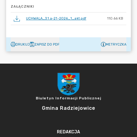
ZAŁĄCZNIKI
UCHWALA_3.1.a-21-2026_1_akt.pdf
110.66 KB
DRUKUJ
ZAPISZ DO PDF
METRYCZKA
Biuletyn Informacji Publicznej
Gmina Radziejowice
REDAKCJA