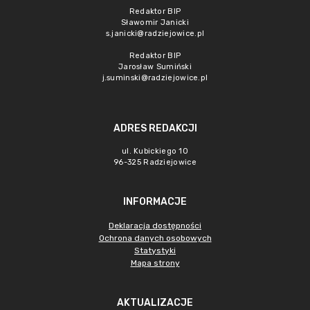
Redaktor BIP
Sławomir Janicki
s.janicki@radziejowice.pl
Redaktor BIP
Jarosław Sumiński
j.suminski@radziejowice.pl
ADRES REDAKCJI
ul. Kubickiego 10
96-325 Radziejowice
INFORMACJE
Deklaracja dostępności
Ochrona danych osobowych
Statystyki
Mapa strony
AKTUALIZACJE