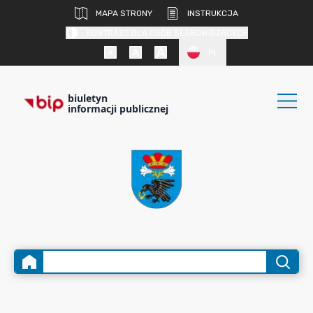
MAPA STRONY
INSTRUKCJA
KONTRAST DLA OSÓB SŁABOWIDZĄCYCH
PL
biuletyn
informacji publicznej