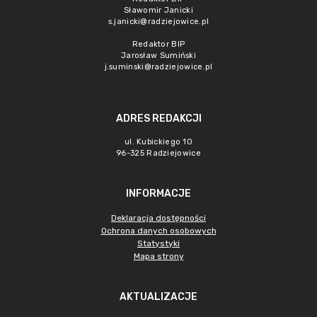
Sławomir Janicki
s.janicki@radziejowice.pl
Redaktor BIP
Jarosław Sumiński
j.suminski@radziejowice.pl
ADRES REDAKCJI
ul. Kubickiego 10
96-325 Radziejowice
INFORMACJE
Deklaracja dostępności
Ochrona danych osobowych
Statystyki
Mapa strony
AKTUALIZACJE