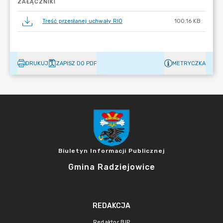
ZAŁĄCZNIKI
Treść przesłanej uchwały RIO
100.16 KB
DRUKUJ
ZAPISZ DO PDF
METRYCZKA
Biuletyn Informacji Publicznej
Gmina Radziejowice
REDAKCJA
Redaktor BIP