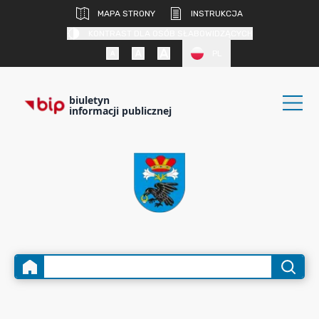
MAPA STRONY
INSTRUKCJA
KONTRAST DLA OSÓB SŁABOWIDZĄCYCH
PL
biuletyn
informacji publicznej