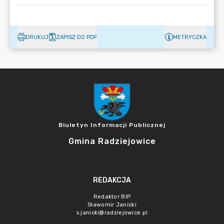
DRUKUJ
ZAPISZ DO PDF
METRYCZKA
Biuletyn Informacji Publicznej
Gmina Radziejowice
REDAKCJA
Redaktor BIP
Sławomir Janicki
s.janicki@radziejowice.pl