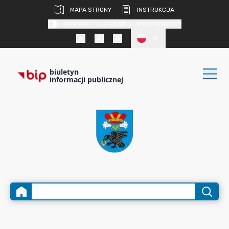
MAPA STRONY
INSTRUKCJA
KONTRAST DLA OSÓB SŁABOWIDZĄCYCH
PL
biuletyn
informacji publicznej