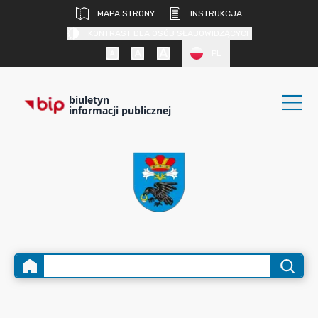
MAPA STRONY
INSTRUKCJA
KONTRAST DLA OSÓB SŁABOWIDZĄCYCH
PL
biuletyn
informacji publicznej