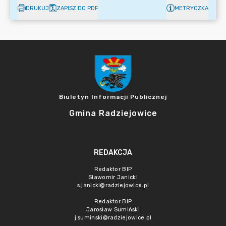
DRUKUJ
ZAPISZ DO PDF
METRYCZKA
Biuletyn Informacji Publicznej
Gmina Radziejowice
REDAKCJA
Redaktor BIP
Sławomir Janicki
s.janicki@radziejowice.pl
Redaktor BIP
Jarosław Sumiński
j.suminski@radziejowice.pl