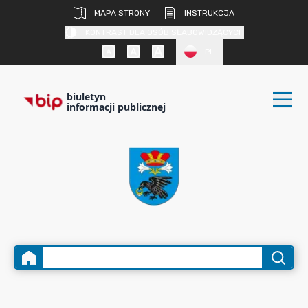
MAPA STRONY
INSTRUKCJA
KONTRAST DLA OSÓB SŁABOWIDZĄCYCH
PL
biuletyn
informacji publicznej