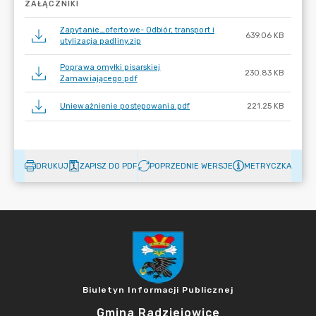
ZAŁĄCZNIKI
Zapytanie_ofertowe- Odbiór, transport i
639.06 KB
utylizacja padliny.zip
Poprawa omyłki pisarskiej
230.83 KB
Zamawiającego.pdf
Unieważnienie postępowania.pdf
221.25 KB
DRUKUJ
ZAPISZ DO PDF
POPRZEDNIE WERSJE
METRYCZKA
Biuletyn Informacji Publicznej
Gmina Radziejowice