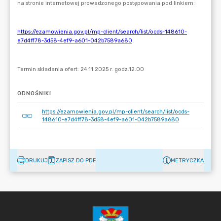
ODNOŚNIKI
https://ezamowienia.gov.pl/mp-client/search/list/ocds-
148610-e7d4ff78-3d58-4ef9-a601-042b7589a680
DRUKUJ
ZAPISZ DO PDF
METRYCZKA