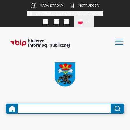
MAPA STRONY
INSTRUKCJA
KONTRAST DLA OSÓB SŁABOWIDZĄCYCH
PL
biuletyn
informacji publicznej