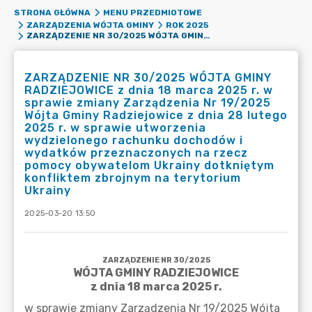
STRONA GŁÓWNA
MENU PRZEDMIOTOWE
ZARZĄDZENIA WÓJTA GMINY
ROK 2025
ZARZĄDZENIE NR 30/2025 WÓJTA GMINY RADZIEJOWICE Z DNIA 18 MARCA 2025 R. W SPRAWIE ZMIANY ZARZĄDZENIA NR 19/2025 WÓJTA GMINY RADZIEJOWICE Z DNIA 28 LUTEGO 2025 R. W SPRAWIE UTWORZENIA WYDZIELONEGO RACHUNKU DOCHODÓW I WYDATKÓW PRZEZNACZONYCH NA RZECZ POMOCY OBYWATELOM UKRAINY DOTKNIĘTYM KONFLIKTEM ZBROJNYM NA TERYTORIUM UKRAINY
ZARZĄDZENIE NR 30/2025 WÓJTA GMINY
RADZIEJOWICE z dnia 18 marca 2025 r. w
sprawie zmiany Zarządzenia Nr 19/2025
Wójta Gminy Radziejowice z dnia 28 lutego
2025 r. w sprawie utworzenia
wydzielonego rachunku dochodów i
wydatków przeznaczonych na rzecz
pomocy obywatelom Ukrainy dotkniętym
konfliktem zbrojnym na terytorium
Ukrainy
2025-03-20 13:50