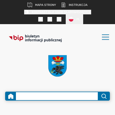
MAPA STRONY
INSTRUKCJA
KONTRAST DLA OSÓB SŁABOWIDZĄCYCH
PL
biuletyn
informacji publicznej