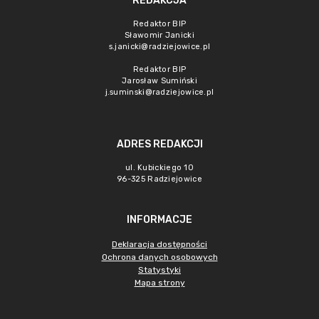
REDAKCJA
Redaktor BIP
Sławomir Janicki
s.janicki@radziejowice.pl
Redaktor BIP
Jarosław Sumiński
j.suminski@radziejowice.pl
ADRES REDAKCJI
ul. Kubickiego 10
96-325 Radziejowice
INFORMACJE
Deklaracja dostępności
Ochrona danych osobowych
Statystyki
Mapa strony