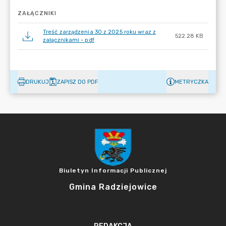
ZAŁĄCZNIKI
Treść zarządzenia 30 z 2025 roku wraz z
522.28 KB
załącznikami - pdf
DRUKUJ
ZAPISZ DO PDF
METRYCZKA
Biuletyn Informacji Publicznej
Gmina Radziejowice