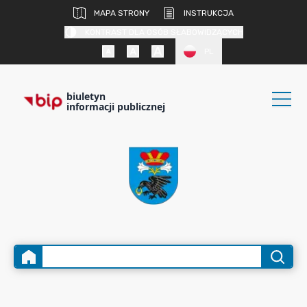
MAPA STRONY
INSTRUKCJA
KONTRAST DLA OSÓB SŁABOWIDZĄCYCH
PL
biuletyn
informacji publicznej