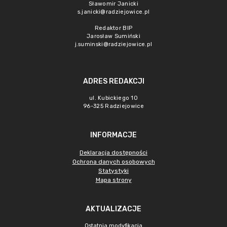
Sławomir Janicki
s.janicki@radziejowice.pl
Redaktor BIP
Jarosław Sumiński
j.suminski@radziejowice.pl
ADRES REDAKCJI
ul. Kubickiego 10
96-325 Radziejowice
INFORMACJE
Deklaracja dostępności
Ochrona danych osobowych
Statystyki
Mapa strony
AKTUALIZACJE
Ostatnia modyfikacja