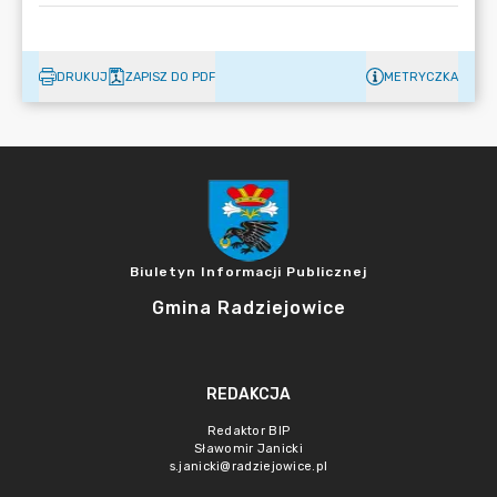
DRUKUJ
ZAPISZ DO PDF
METRYCZKA
Biuletyn Informacji Publicznej
Gmina Radziejowice
REDAKCJA
Redaktor BIP
Sławomir Janicki
s.janicki@radziejowice.pl