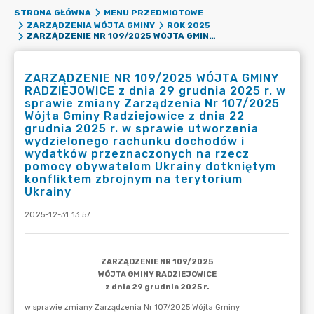
STRONA GŁÓWNA
MENU PRZEDMIOTOWE
ZARZĄDZENIA WÓJTA GMINY
ROK 2025
ZARZĄDZENIE NR 109/2025 WÓJTA GMINY RADZIEJOWICE Z DNIA 29 GRUDNIA 2025 R. W SPRAWIE ZMIANY ZARZĄDZENIA NR 107/2025 WÓJTA GMINY RADZIEJOWICE Z DNIA 22 GRUDNIA 2025 R. W SPRAWIE UTWORZENIA WYDZIELONEGO RACHUNKU DOCHODÓW I WYDATKÓW PRZEZNACZONYCH NA RZECZ POMOCY OBYWATELOM UKRAINY DOTKNIĘTYM KONFLIKTEM ZBROJNYM NA TERYTORIUM UKRAINY
ZARZĄDZENIE NR 109/2025 WÓJTA GMINY
RADZIEJOWICE z dnia 29 grudnia 2025 r. w
sprawie zmiany Zarządzenia Nr 107/2025
Wójta Gminy Radziejowice z dnia 22
grudnia 2025 r. w sprawie utworzenia
wydzielonego rachunku dochodów i
wydatków przeznaczonych na rzecz
pomocy obywatelom Ukrainy dotkniętym
konfliktem zbrojnym na terytorium
Ukrainy
2025-12-31 13:57