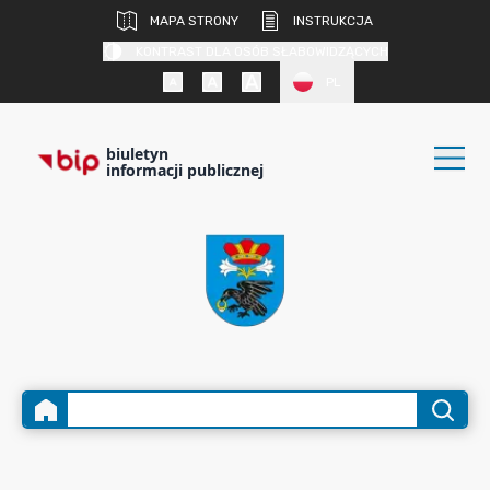
MAPA STRONY
INSTRUKCJA
KONTRAST DLA OSÓB SŁABOWIDZĄCYCH
PL
biuletyn
informacji publicznej