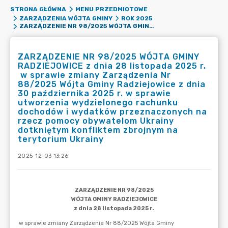
STRONA GŁÓWNA
MENU PRZEDMIOTOWE
ZARZĄDZENIA WÓJTA GMINY
ROK 2025
ZARZĄDZENIE NR 98/2025 WÓJTA GMINY RADZIEJOWICE Z DNIA 28 LISTOPADA 2025 R. W SPRAWIE ZMIANY ZARZĄDZENIA NR 88/2025 WÓJTA GMINY RADZIEJOWICE Z DNIA 30 PAŹDZIERNIKA 2025 R. W SPRAWIE UTWORZENIA WYDZIELONEGO RACHUNKU DOCHODÓW I WYDATKÓW PRZEZNACZONYCH NA RZECZ POMOCY OBYWATELOM UKRAINY DOTKNIĘTYM KONFLIKTEM ZBROJNYM NA TERYTORIUM UKRAINY
ZARZĄDZENIE NR 98/2025 WÓJTA GMINY
RADZIEJOWICE z dnia 28 listopada 2025 r.
w sprawie zmiany Zarządzenia Nr
88/2025 Wójta Gminy Radziejowice z dnia
30 października 2025 r. w sprawie
utworzenia wydzielonego rachunku
dochodów i wydatków przeznaczonych na
rzecz pomocy obywatelom Ukrainy
dotkniętym konfliktem zbrojnym na
terytorium Ukrainy
2025-12-03 13:26