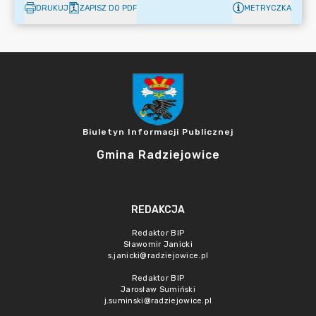
DRUKUJ
ZAPISZ DO PDF
METRYCZKA
Biuletyn Informacji Publicznej
Gmina Radziejowice
REDAKCJA
Redaktor BIP
Sławomir Janicki
s.janicki@radziejowice.pl
Redaktor BIP
Jarosław Sumiński
j.suminski@radziejowice.pl