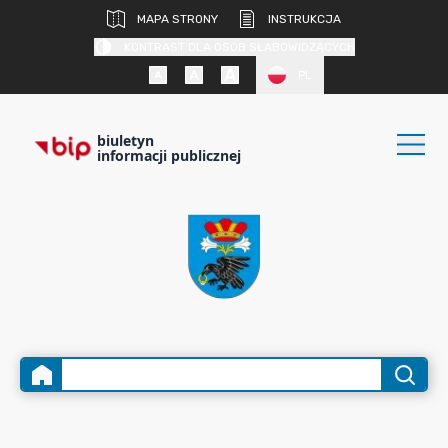
MAPA STRONY
INSTRUKCJA
KONTRAST DLA OSÓB SŁABOWIDZĄCYCH
PL
biuletyn
informacji publicznej