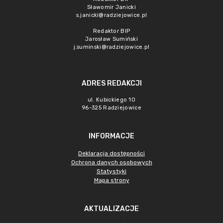
Sławomir Janicki
s.janicki@radziejowice.pl
Redaktor BIP
Jarosław Sumiński
j.suminski@radziejowice.pl
ADRES REDAKCJI
ul. Kubickiego 10
96-325 Radziejowice
INFORMACJE
Deklaracja dostępności
Ochrona danych osobowych
Statystyki
Mapa strony
AKTUALIZACJE