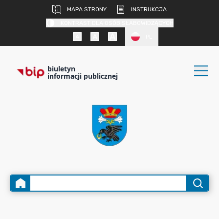
MAPA STRONY
INSTRUKCJA
KONTRAST DLA OSÓB SŁABOWIDZĄCYCH
PL
biuletyn
informacji publicznej