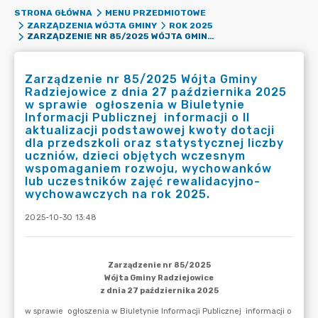
STRONA GŁÓWNA
MENU PRZEDMIOTOWE
ZARZĄDZENIA WÓJTA GMINY
ROK 2025
ZARZĄDZENIE NR 85/2025 WÓJTA GMINY RADZIEJOWICE Z DNIA 27 PAŹDZIERNIKA 2025 W SPRAWIE OGŁOSZENIA W BIULETYNIE INFORMACJI PUBLICZNEJ INFORMACJI O II AKTUALIZACJI PODSTAWOWEJ KWOTY DOTACJI DLA PRZEDSZKOLI ORAZ STATYSTYCZNEJ LICZBY UCZNIÓW, DZIECI OBJĘTYCH WCZESNYM WSPOMAGANIEM ROZWOJU, WYCHOWANKÓW LUB UCZESTNIKÓW ZAJĘĆ REWALIDACYJNO-WYCHOWAWCZYCH NA ROK 2025.
Zarządzenie nr 85/2025 Wójta Gminy
Radziejowice z dnia 27 października 2025
w sprawie ogłoszenia w Biuletynie
Informacji Publicznej informacji o II
aktualizacji podstawowej kwoty dotacji
dla przedszkoli oraz statystycznej liczby
uczniów, dzieci objętych wczesnym
wspomaganiem rozwoju, wychowanków
lub uczestników zajęć rewalidacyjno-
wychowawczych na rok 2025.
2025-10-30 13:48