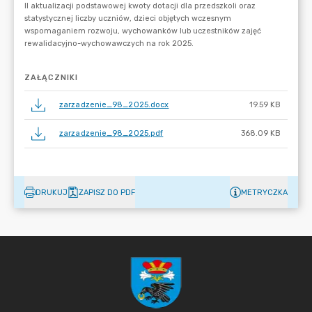
ZAŁĄCZNIKI
zarzadzenie_98_2025.docx
19.59 KB
zarzadzenie_98_2025.pdf
368.09 KB
DRUKUJ
ZAPISZ DO PDF
METRYCZKA