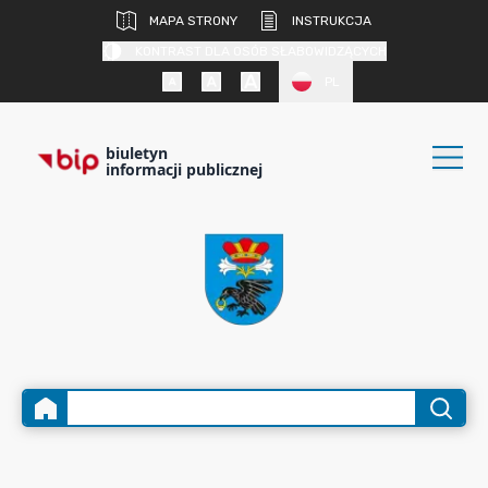
MAPA STRONY
INSTRUKCJA
KONTRAST DLA OSÓB SŁABOWIDZĄCYCH
PL
biuletyn
informacji publicznej