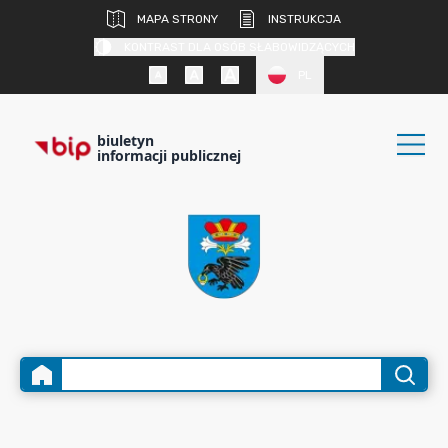
MAPA STRONY
INSTRUKCJA
KONTRAST DLA OSÓB SŁABOWIDZĄCYCH
PL
biuletyn
informacji publicznej