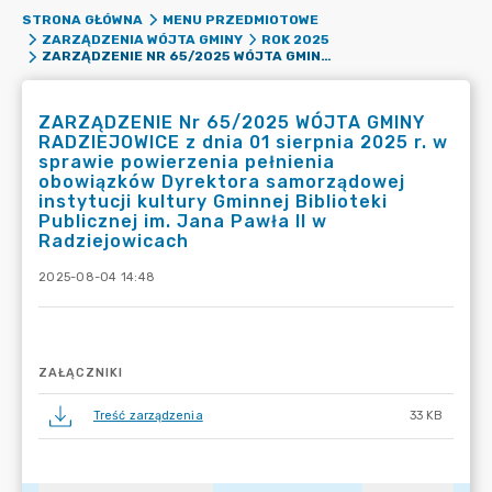
STRONA GŁÓWNA
MENU PRZEDMIOTOWE
ZARZĄDZENIA WÓJTA GMINY
ROK 2025
ZARZĄDZENIE NR 65/2025 WÓJTA GMINY RADZIEJOWICE Z DNIA 01 SIERPNIA 2025 R. W SPRAWIE POWIERZENIA PEŁNIENIA OBOWIĄZKÓW DYREKTORA SAMORZĄDOWEJ INSTYTUCJI KULTURY GMINNEJ BIBLIOTEKI PUBLICZNEJ IM. JANA PAWŁA II W RADZIEJOWICACH
ZARZĄDZENIE Nr 65/2025 WÓJTA GMINY
RADZIEJOWICE z dnia 01 sierpnia 2025 r. w
sprawie powierzenia pełnienia
obowiązków Dyrektora samorządowej
instytucji kultury Gminnej Biblioteki
Publicznej im. Jana Pawła II w
Radziejowicach
2025-08-04 14:48
ZAŁĄCZNIKI
Treść zarządzenia
33 KB