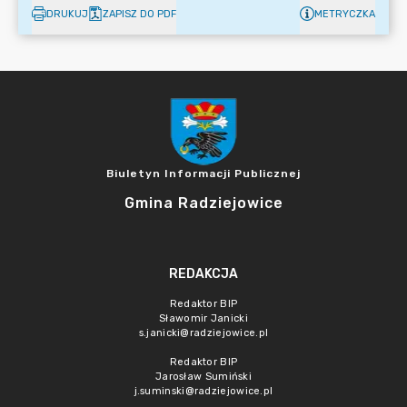
DRUKUJ
ZAPISZ DO PDF
METRYCZKA
Biuletyn Informacji Publicznej
Gmina Radziejowice
REDAKCJA
Redaktor BIP
Sławomir Janicki
s.janicki@radziejowice.pl
Redaktor BIP
Jarosław Sumiński
j.suminski@radziejowice.pl