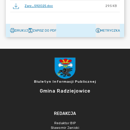
Zarz_592025.doc
29.5 KB
DRUKUJ
ZAPISZ DO PDF
METRYCZKA
Biuletyn Informacji Publicznej
Gmina Radziejowice
REDAKCJA
Redaktor BIP
Sławomir Janicki