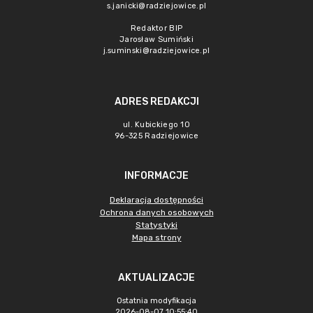
s.janicki@radziejowice.pl
Redaktor BIP
Jarosław Sumiński
j.suminski@radziejowice.pl
ADRES REDAKCJI
ul. Kubickiego 10
96-325 Radziejowice
INFORMACJE
Deklaracja dostępności
Ochrona danych osobowych
Statystyki
Mapa strony
AKTUALIZACJE
Ostatnia modyfikacja
2026-08-07 10:55:40