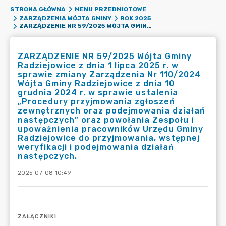
STRONA GŁÓWNA
MENU PRZEDMIOTOWE
ZARZĄDZENIA WÓJTA GMINY
ROK 2025
ZARZĄDZENIE NR 59/2025 WÓJTA GMINY RADZIEJOWICE Z DNIA 1 LIPCA 2025 R. W SPRAWIE ZMIANY ZARZĄDZENIA NR 110/2024 WÓJTA GMINY RADZIEJOWICE Z DNIA 10 GRUDNIA 2024 R. W SPRAWIE USTALENIA „PROCEDURY PRZYJMOWANIA ZGŁOSZEŃ ZEWNĘTRZNYCH ORAZ PODEJMOWANIA DZIAŁAŃ NASTĘPCZYCH” ORAZ POWOŁANIA ZESPOŁU I UPOWAŻNIENIA PRACOWNIKÓW URZĘDU GMINY RADZIEJOWICE DO PRZYJMOWANIA, WSTĘPNEJ WERYFIKACJI I PODEJMOWANIA DZIAŁAŃ NASTĘPCZYCH.
ZARZĄDZENIE NR 59/2025 Wójta Gminy
Radziejowice z dnia 1 lipca 2025 r. w
sprawie zmiany Zarządzenia Nr 110/2024
Wójta Gminy Radziejowice z dnia 10
grudnia 2024 r. w sprawie ustalenia
„Procedury przyjmowania zgłoszeń
zewnętrznych oraz podejmowania działań
następczych” oraz powołania Zespołu i
upoważnienia pracowników Urzędu Gminy
Radziejowice do przyjmowania, wstępnej
weryfikacji i podejmowania działań
następczych.
2025-07-08 10:49
ZAŁĄCZNIKI