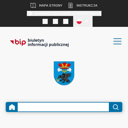
MAPA STRONY
INSTRUKCJA
KONTRAST DLA OSÓB SŁABOWIDZĄCYCH
PL
biuletyn
informacji publicznej