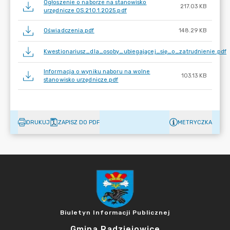
Ogłoszenie o naborze na stanowisko
217.03 KB
urzędnicze OS.210.1.2025.pdf
Oświadczenia.pdf
148.29 KB
Kwestionariusz_dla_osoby_ubiegającej_się_o_zatrudnienie.pdf
Informacja o wyniku naboru na wolne
103.13 KB
stanowisko urzędnicze.pdf
DRUKUJ
ZAPISZ DO PDF
METRYCZKA
Biuletyn Informacji Publicznej
Gmina Radziejowice