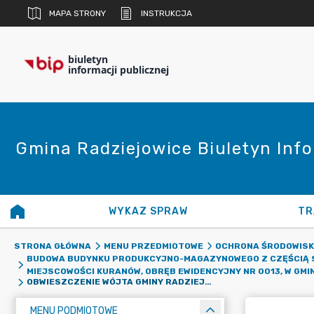
MAPA STRONY
INSTRUKCJA
biuletyn
informacji publicznej
Gmina Radziejowice Biuletyn Info
WYKAZ SPRAW
TR
STRONA GŁÓWNA
MENU PRZEDMIOTOWE
OCHRONA ŚRODOWIS
BUDOWA BUDYNKU PRODUKCYJNO-MAGAZYNOWEGO Z CZĘŚCIĄ SOC
MIEJSCOWOŚCI KURANÓW, OBRĘB EWIDENCYJNY NR 0013, W GMIN
OBWIESZCZENIE WÓJTA GMINY RADZIEJOWICE Z DNIA 19 KWIETNIA 2024 ROKU
MENU PODMIOTOWE