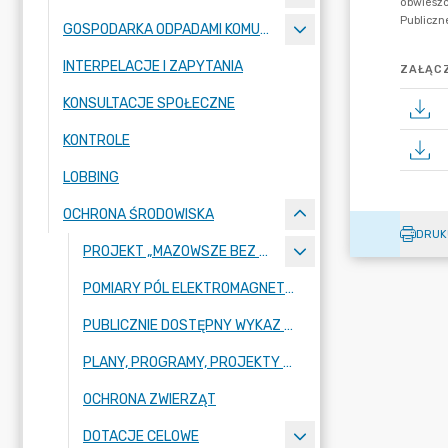
GOSPODARKA ODPADAMI KOMUNALNYMI
INTERPELACJE I ZAPYTANIA
ZAŁĄCZ
KONSULTACJE SPOŁECZNE
KONTROLE
LOBBING
OCHRONA ŚRODOWISKA
DRUK
PROJEKT „MAZOWSZE BEZ SMOGU
POMIARY PÓL ELEKTROMAGNETYCZNYCH
PUBLICZNIE DOSTĘPNY WYKAZ DANYCH O ŚRODOWISKU
PLANY, PROGRAMY, PROJEKTY Z ZAKRESU OCHRONY ŚRODOWISKA
OCHRONA ZWIERZĄT
DOTACJE CELOWE