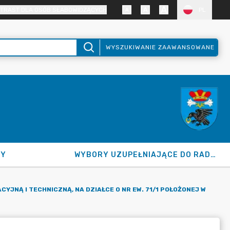
TRAST DLA OSÓB SŁABOWIDZĄCYCH
PL
WYSZUKIWANIE ZAAWANSOWANE
NY
WYBORY UZUPEŁNIAJĄCE DO RADY GMINY 2026
Ą I TECHNICZNĄ, NA DZIAŁCE O NR EW. 71/1 POŁOŻONEJ W