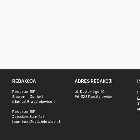
REDAKCJA
ADRES REDAKCJI
Redaktor BIP
ul. Kubickiego 10
D
Sławomir Janicki
96-325 Radziejowice
O
s.janicki@radziejowice.pl
S
M
Redaktor BIP
Jarosław Sumiński
j.suminski@radziejowice.pl