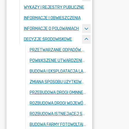
WYKAZY I REJESTRY PUBLICZNE
INFORMACJE I OBWIESZCZENIA
INFORMACJE O POLOWANIACH
DECYZJE ŚRODOWISKOWE
PRZETWARZANIE ODPADÓW SZTUCZNYCH W OBRĘBIE DZIAŁKI EWID. NR 236/1 OBRĘB RADZIEJOWICE, GMINA RADZIEJOWICE, POWIAT ŻYRARDOWSKI, WOJEWÓDZTWO MAZOWIECKIE
POWIĘKSZENIE UTWARDZENIA DZIAŁEK GRUNTU NR EWID. 24, 25 I 26/8 OBRĘB 0009 KRZE W MIEJSCOWOŚCI KRZE DUŻE, GMINA RADZIEJOWICE
BUDOWA I EKSPLOATACJA LAKIERNI PROSZKOWEJ W RADZIEJOWICACH PRZY UL. PRZEMYSŁOWEJ 2.
ZMIANA SPOSOBU UŻYTKOWANA BUDYNKU GOSPODARCZEGO NA BUDYNEK DO CHOWU DROBIU (ODCHOWALNIĘ) ORAZ BUDOWĘ DWÓCH KURNIKÓW WRAZ Z NIEZBĘDNA INFRASTRUKTURĄ TECHNICZNĄ W MIEJSCOWOŚCI CHROBOTY 1C, NA TERENIE DZIAŁEK NR 229 I 230 (OBRĘB CHROBOTY).
PRZEBUDOWA DROGI GMINNEJ W MIEJSCOWOŚCIACH RADZIEJOWICE-PARCEL ORAZ ZBOISKA W GMINIE RADZIEJOWICE.
ROZBUDOWA DROGI WOJEWÓDZKIEJ NR 579 W ZAKRESIE BUDOWY DROGI DLA PIESZYCH I ROWERÓW, W OBRĘBIE EWIDENCYJNYM NR 0019 RADZIEJOWICE, NR 0001 ADAMÓW-PARCEL, NR 0004 BUDY JÓZEFOWSKIE, NR 0002 ADAMÓW-WIEŚ, NR 0011 KUKLÓWKA RADZIEJOWICKA, W GMINIE RADZIEJOWICE, POW. ŻYRARDOWSKI, WOJ. MAZOWIECKIE
ROZBUDOWA ISTNIEJĄCEJ STACJI PALIW NA DZIAŁKACH NR 163/27 I 163/29, OBRĘB KRZE, GMINA RADZIEJOWICE
BUDOWA FARMY FOTOWOLTAICZNEJ PV SŁABOMIERZ I O MOCY DO 3 MW WŁĄCZNIE (Z MOŻLIWOŚCIĄ REALIZACJI W ETAPACH) REALIZOWANEJ NA DZIAŁCE O NR 310/1 OBRĘB 0011 SŁABOMIERZ, GMINA RADZIEJOWICE, POWIAT ŻYRARDOWSKI WRAZ Z NIEZBĘDNĄ INFRASTRUKTURĄ TECHNICZNĄ W TYM Z MAGAZYNAMI ENERGII