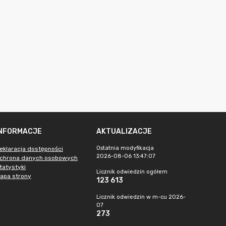
INFORMACJE
AKTUALIZACJE
Ostatnia modyfikacja
eklaracja dostępności
2026-08-06 13:47:07
chrona danych osobowych
tatystyki
Licznik odwiedzin ogółem
apa strony
123 613
Licznik odwiedzin w m-cu 2026-
07
273