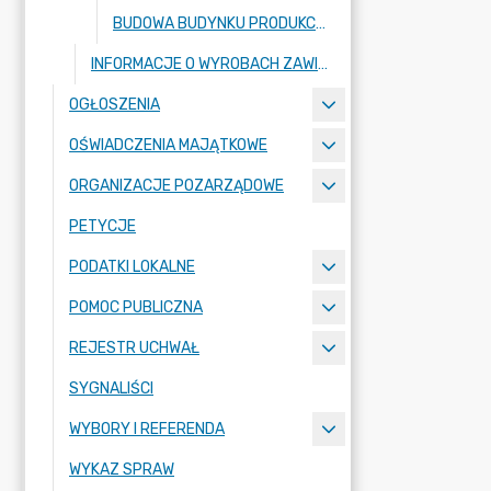
BUDOWA BUDYNKU PRODUKCYJNO-MAGAZYNOWEGO Z CZĘŚCIĄ SOCJALNO-BIUROWĄ WRAZ Z NIEZBĘDNĄ INFRASTRUKTURĄ KOMUNIKACYJNĄ I TECHNICZNĄ, NA DZIAŁCE O NR EW. 71/1 POŁOŻONEJ W MIEJSCOWOŚCI KURANÓW, OBRĘB EWIDENCYJNY NR 0013, W GMINIE RADZIEJOWICE, POW. ŻYRARDOWSKI, WOJ. MAZOWIECKIE.
INFORMACJE O WYROBACH ZAWIERAJĄCYCH AZBEST
OGŁOSZENIA
OŚWIADCZENIA MAJĄTKOWE
ORGANIZACJE POZARZĄDOWE
PETYCJE
PODATKI LOKALNE
POMOC PUBLICZNA
REJESTR UCHWAŁ
SYGNALIŚCI
WYBORY I REFERENDA
WYKAZ SPRAW