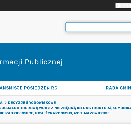
KON
rmacji Publicznej
ANSMISJE POSIEDZEŃ RG
RADA GMI
KA
DECYZJE ŚRODOWISKOWE
JALNO-BIUROWĄ WRAZ Z NIEZBĘDNĄ INFRASTRUKTURĄ KOMUNIKACYJN
IE RADZIEJOWICE, POW. ŻYRARDOWSKI, WOJ. MAZOWIECKIE.