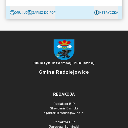
DRUKUJ
ZAPISZ DO PDF
METRYCZKA
Biuletyn Informacji Publicznej
Gmina Radziejowice
REDAKCJA
Redaktor BIP
Sławomir Janicki
s.janicki@radziejowice.pl
Redaktor BIP
Jarosław Sumiński