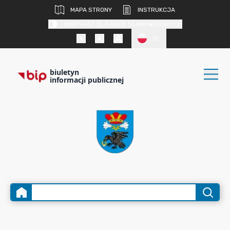
MAPA STRONY
INSTRUKCJA
KONTRAST DLA OSÓB SŁABOWIDZĄCYCH
PL
biuletyn
informacji publicznej