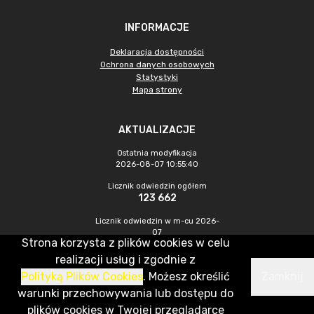
INFORMACJE
Deklaracja dostępności
Ochrona danych osobowych
Statystyki
Mapa strony
AKTUALIZACJE
Ostatnia modyfikacja
2026-08-07 10:55:40
Licznik odwiedzin ogółem
123 662
Licznik odwiedzin w m-cu 2026-
07
Strona korzysta z plików cookies w celu
322
realizacji usług i zgodnie z
Polityką Plików Cookies
. Możesz określić
Zamknij
CMS & Hosting: Nefeni Sp. z o.o.
warunki przechowywania lub dostępu do
plików cookies w Twojej przeglądarce