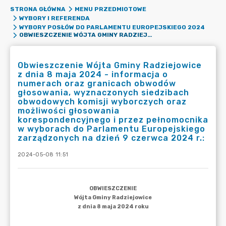
STRONA GŁÓWNA
MENU PRZEDMIOTOWE
WYBORY I REFERENDA
WYBORY POSŁÓW DO PARLAMENTU EUROPEJSKIEGO 2024
OBWIESZCZENIE WÓJTA GMINY RADZIEJOWICE Z DNIA 8 MAJA 2024 - INFORMACJA O NUMERACH ORAZ GRANICACH OBWODÓW GŁOSOWANIA, WYZNACZONYCH SIEDZIBACH OBWODOWYCH KOMISJI WYBORCZYCH ORAZ MOŻLIWOŚCI GŁOSOWANIA KORESPONDENCYJNEGO I PRZEZ PEŁNOMOCNIKA W WYBORACH DO PARLAMENTU EUROPEJSKIEGO ZARZĄDZONYCH NA DZIEŃ 9 CZERWCA 2024 R.:
Obwieszczenie Wójta Gminy Radziejowice
z dnia 8 maja 2024 - informacja o
numerach oraz granicach obwodów
głosowania, wyznaczonych siedzibach
obwodowych komisji wyborczych oraz
możliwości głosowania
korespondencyjnego i przez pełnomocnika
w wyborach do Parlamentu Europejskiego
zarządzonych na dzień 9 czerwca 2024 r.:
2024-05-08 11:51