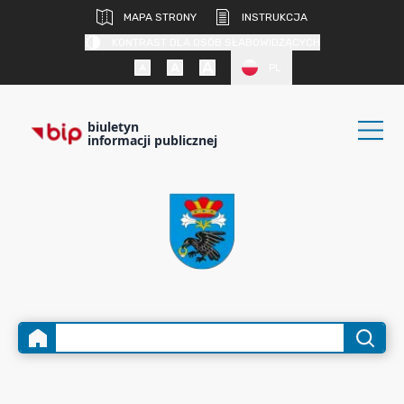
MAPA STRONY
INSTRUKCJA
KONTRAST DLA OSÓB SŁABOWIDZĄCYCH
PL
biuletyn
informacji publicznej