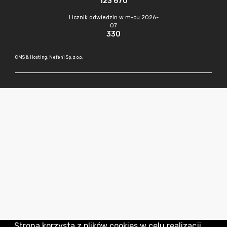
123 670
Licznik odwiedzin w m-cu 2026-
07
330
CMS & Hosting: Nefeni Sp. z o.o.
Strona korzysta z plików cookies w celu realizacji