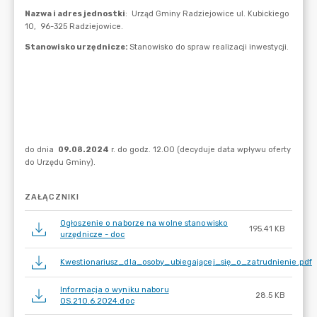
ZAŁĄCZNIKI
Ogłoszenie o naborze na wolne stanowisko
195.41 KB
urzędnicze - doc
Kwestionariusz_dla_osoby_ubiegającej_się_o_zatrudnienie.pdf
Informacja o wyniku naboru
28.5 KB
OS.210.6.2024.doc