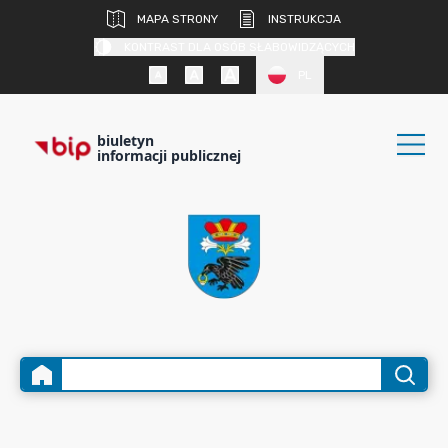
MAPA STRONY
INSTRUKCJA
KONTRAST DLA OSÓB SŁABOWIDZĄCYCH
PL
biuletyn
informacji publicznej