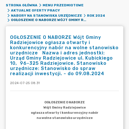
STRONA GŁÓWNA
MENU PRZEDMIOTOWE
AKTUALNE OFERTY PRACY
NABORY NA STANOWISKA URZĘDNICZE
ROK 2024
OGŁOSZENIE O NABORZE WÓJT GMINY RADZIEJOWICE OGŁASZA OTWARTY I KONKURENCYJNY NABÓR NA WOLNE STANOWISKO URZĘDNICZE NAZWA I ADRES JEDNOSTKI: URZĄD GMINY RADZIEJOWICE UL. KUBICKIEGO 10, 96-325 RADZIEJOWICE. STANOWISKO URZĘDNICZE: STANOWISKO DO SPRAW REALIZACJI INWESTYCJI. - DO 09.08.2024
OGŁOSZENIE O NABORZE Wójt Gminy
Radziejowice ogłasza otwarty i
konkurencyjny nabór na wolne stanowisko
urzędnicze Nazwa i adres jednostki:
Urząd Gminy Radziejowice ul. Kubickiego
10, 96-325 Radziejowice. Stanowisko
urzędnicze: Stanowisko do spraw
realizacji inwestycji. - do 09.08.2024
2024-07-25 08:31