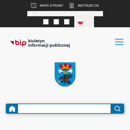
MAPA STRONY
INSTRUKCJA
KONTRAST DLA OSÓB SŁABOWIDZĄCYCH
PL
biuletyn
informacji publicznej