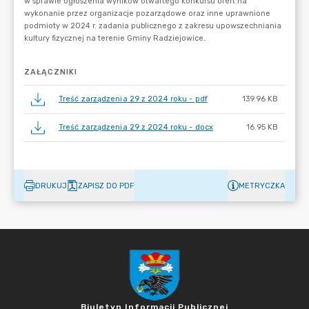
ZAŁĄCZNIKI
Treść zarządzenia 29 z 2024 roku - pdf
139.96 KB
Treść zarządzenia 29 z 2024 roku - docx
16.95 KB
DRUKUJ
ZAPISZ DO PDF
METRYCZKA
Biuletyn Informacji Publicznej