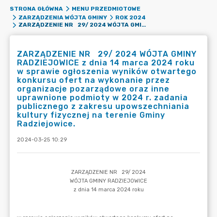
STRONA GŁÓWNA
MENU PRZEDMIOTOWE
ZARZĄDZENIA WÓJTA GMINY
ROK 2024
ZARZĄDZENIE NR 29/ 2024 WÓJTA GMINY RADZIEJOWICE Z DNIA 14 MARCA 2024 ROKU W SPRAWIE OGŁOSZENIA WYNIKÓW OTWARTEGO KONKURSU OFERT NA WYKONANIE PRZEZ ORGANIZACJE POZARZĄDOWE ORAZ INNE UPRAWNIONE PODMIOTY W 2024 R. ZADANIA PUBLICZNEGO Z ZAKRESU UPOWSZECHNIANIA KULTURY FIZYCZNEJ NA TERENIE GMINY RADZIEJOWICE.
ZARZĄDZENIE NR 29/ 2024 WÓJTA GMINY
RADZIEJOWICE z dnia 14 marca 2024 roku
w sprawie ogłoszenia wyników otwartego
konkursu ofert na wykonanie przez
organizacje pozarządowe oraz inne
uprawnione podmioty w 2024 r. zadania
publicznego z zakresu upowszechniania
kultury fizycznej na terenie Gminy
Radziejowice.
2024-03-25 10:29