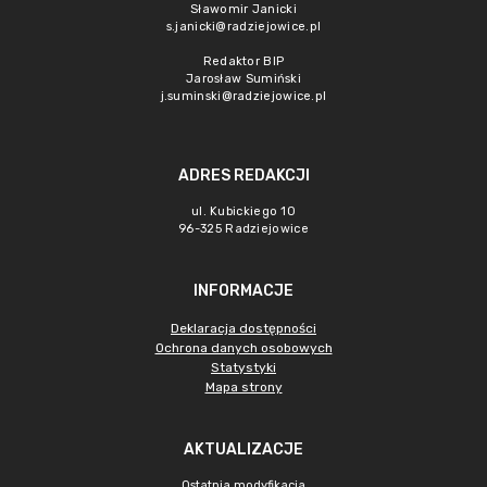
Sławomir Janicki
s.janicki@radziejowice.pl
Redaktor BIP
Jarosław Sumiński
j.suminski@radziejowice.pl
ADRES REDAKCJI
ul. Kubickiego 10
96-325 Radziejowice
INFORMACJE
Deklaracja dostępności
Ochrona danych osobowych
Statystyki
Mapa strony
AKTUALIZACJE
Ostatnia modyfikacja