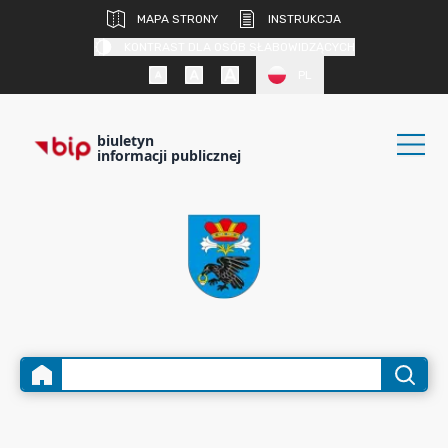
MAPA STRONY
INSTRUKCJA
KONTRAST DLA OSÓB SŁABOWIDZĄCYCH
PL
biuletyn
informacji publicznej