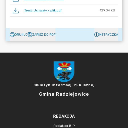
Treść Uchwały - plik pdf
129.04 KB
DRUKUJ
ZAPISZ DO PDF
METRYCZKA
Biuletyn Informacji Publicznej
Gmina Radziejowice
REDAKCJA
Redaktor BIP