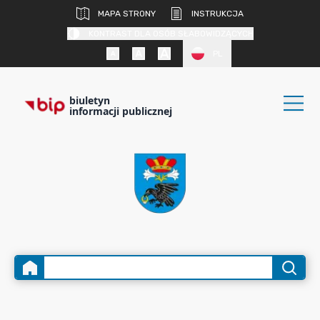
MAPA STRONY
INSTRUKCJA
KONTRAST DLA OSÓB SŁABOWIDZĄCYCH
PL
biuletyn
informacji publicznej