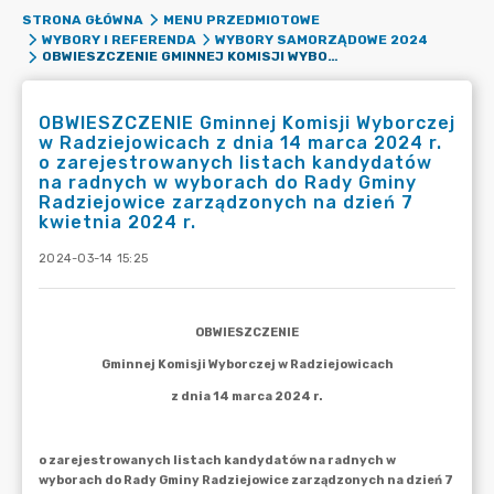
STRONA GŁÓWNA
MENU PRZEDMIOTOWE
WYBORY I REFERENDA
WYBORY SAMORZĄDOWE 2024
OBWIESZCZENIE GMINNEJ KOMISJI WYBORCZEJ W RADZIEJOWICACH Z DNIA 14 MARCA 2024 R. O ZAREJESTROWANYCH LISTACH KANDYDATÓW NA RADNYCH W WYBORACH DO RADY GMINY RADZIEJOWICE ZARZĄDZONYCH NA DZIEŃ 7 KWIETNIA 2024 R.
OBWIESZCZENIE Gminnej Komisji Wyborczej
w Radziejowicach z dnia 14 marca 2024 r.
o zarejestrowanych listach kandydatów
na radnych w wyborach do Rady Gminy
Radziejowice zarządzonych na dzień 7
kwietnia 2024 r.
2024-03-14 15:25