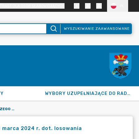
TRAST DLA OSÓB SŁABOWIDZĄCYCH
PL
WYSZUKIWANIE ZAAWANSOWANE
NY
WYBORY UZUPEŁNIAJĄCE DO RADY GMINY 2026
INFORMACJA KOMISARZA WYBORCZEGO W PŁOCKU II Z DNIA 11 MARCA 2024 R. DOT. LOSOWANIA
 marca 2024 r. dot. losowania