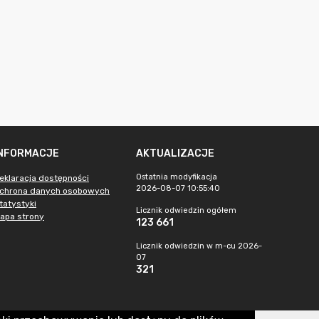
INFORMACJE
AKTUALIZACJE
Ostatnia modyfikacja
eklaracja dostępności
2026-08-07 10:55:40
chrona danych osobowych
tatystyki
Licznik odwiedzin ogółem
apa strony
123 661
Licznik odwiedzin w m-cu 2026-
07
321