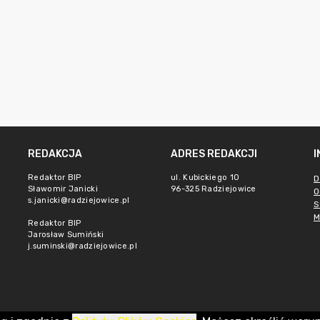
REDAKCJA
ADRES REDAKCJI
Redaktor BIP
ul. Kubickiego 10
D
Sławomir Janicki
96-325 Radziejowice
O
s.janicki@radziejowice.pl
S
M
Redaktor BIP
Jarosław Sumiński
j.suminski@radziejowice.pl