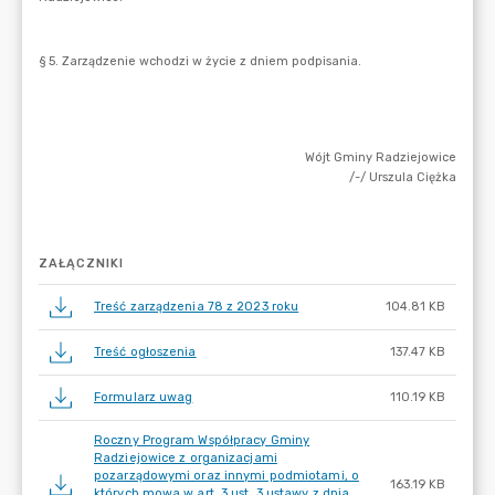
ZAŁĄCZNIKI
Treść zarządzenia 78 z 2023 roku
104.81 KB
Treść ogłoszenia
137.47 KB
Formularz uwag
110.19 KB
Roczny Program Współpracy Gminy
Radziejowice z organizacjami
pozarządowymi oraz innymi podmiotami, o
163.19 KB
których mowa w art. 3 ust. 3 ustawy z dnia