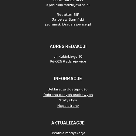
Sławomir Janicki
s.janicki@radziejowice.pl
Redaktor BIP
Jarosław Sumiński
j.suminski@radziejowice.pl
ADRES REDAKCJI
ul. Kubickiego 10
96-325 Radziejowice
INFORMACJE
Deklaracja dostępności
Ochrona danych osobowych
Statystyki
Mapa strony
AKTUALIZACJE
Ostatnia modyfikacja