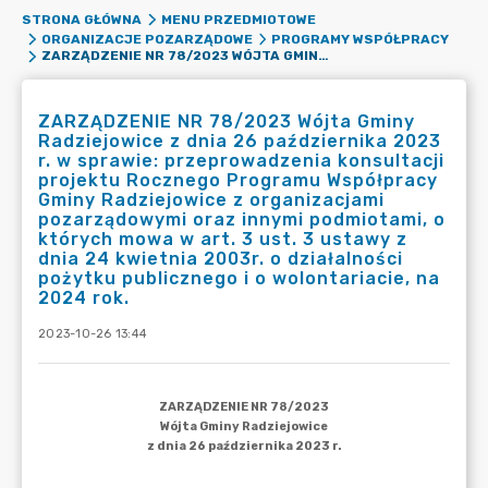
STRONA GŁÓWNA
MENU PRZEDMIOTOWE
ORGANIZACJE POZARZĄDOWE
PROGRAMY WSPÓŁPRACY
ZARZĄDZENIE NR 78/2023 WÓJTA GMINY RADZIEJOWICE Z DNIA 26 PAŹDZIERNIKA 2023 R. W SPRAWIE: PRZEPROWADZENIA KONSULTACJI PROJEKTU ROCZNEGO PROGRAMU WSPÓŁPRACY GMINY RADZIEJOWICE Z ORGANIZACJAMI POZARZĄDOWYMI ORAZ INNYMI PODMIOTAMI, O KTÓRYCH MOWA W ART. 3 UST. 3 USTAWY Z DNIA 24 KWIETNIA 2003R. O DZIAŁALNOŚCI POŻYTKU PUBLICZNEGO I O WOLONTARIACIE, NA 2024 ROK.
ZARZĄDZENIE NR 78/2023 Wójta Gminy
Radziejowice z dnia 26 października 2023
r. w sprawie: przeprowadzenia konsultacji
projektu Rocznego Programu Współpracy
Gminy Radziejowice z organizacjami
pozarządowymi oraz innymi podmiotami, o
których mowa w art. 3 ust. 3 ustawy z
dnia 24 kwietnia 2003r. o działalności
pożytku publicznego i o wolontariacie, na
2024 rok.
2023-10-26 13:44