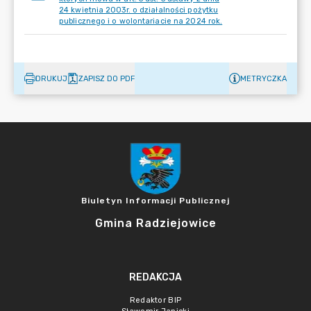
24 kwietnia 2003r. o działalności pożytku
publicznego i o wolontariacie na 2024 rok.
DRUKUJ
ZAPISZ DO PDF
METRYCZKA
Biuletyn Informacji Publicznej
Gmina Radziejowice
REDAKCJA
Redaktor BIP