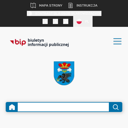
MAPA STRONY
INSTRUKCJA
KONTRAST DLA OSÓB SŁABOWIDZĄCYCH
PL
biuletyn
informacji publicznej