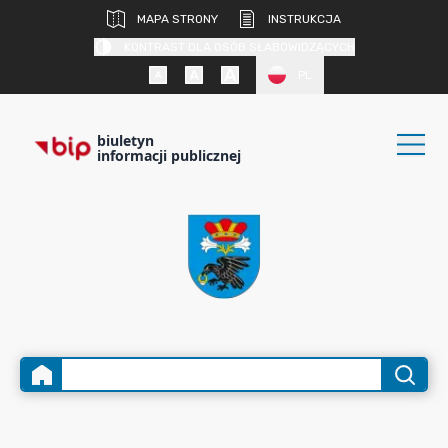
MAPA STRONY
INSTRUKCJA
KONTRAST DLA OSÓB SŁABOWIDZĄCYCH
PL
biuletyn
informacji publicznej