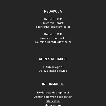
REDAKCJA
Redaktor BIP
Sławomir Janicki
s.janicki@radziejowice.pl
Redaktor BIP
Jarosław Sumiński
j.suminski@radziejowice.pl
ADRES REDAKCJI
ul. Kubickiego 10
96-325 Radziejowice
INFORMACJE
Deklaracja dostępności
Ochrona danych osobowych
Statystyki
Mapa strony