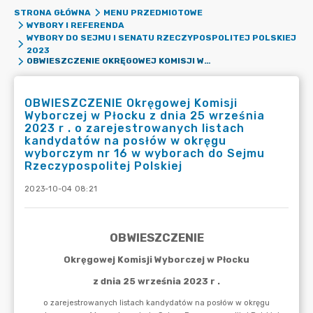
STRONA GŁÓWNA
MENU PRZEDMIOTOWE
WYBORY I REFERENDA
WYBORY DO SEJMU I SENATU RZECZYPOSPOLITEJ POLSKIEJ
2023
OBWIESZCZENIE OKRĘGOWEJ KOMISJI WYBORCZEJ W PŁOCKU Z DNIA 25 WRZEŚNIA 2023 R . O ZAREJESTROWANYCH LISTACH KANDYDATÓW NA POSŁÓW W OKRĘGU WYBORCZYM NR 16 W WYBORACH DO SEJMU RZECZYPOSPOLITEJ POLSKIEJ
OBWIESZCZENIE Okręgowej Komisji
Wyborczej w Płocku z dnia 25 września
2023 r . o zarejestrowanych listach
kandydatów na posłów w okręgu
wyborczym nr 16 w wyborach do Sejmu
Rzeczypospolitej Polskiej
2023-10-04 08:21