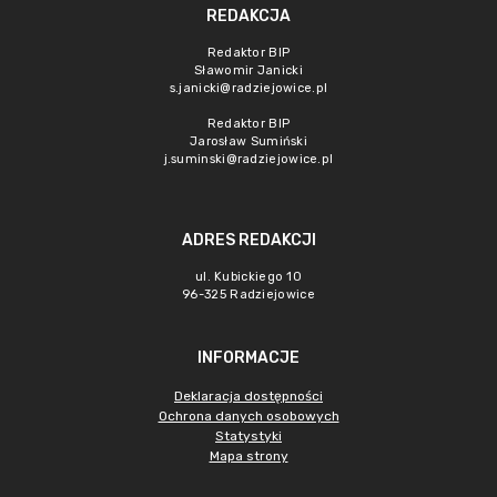
REDAKCJA
Redaktor BIP
Sławomir Janicki
s.janicki@radziejowice.pl
Redaktor BIP
Jarosław Sumiński
j.suminski@radziejowice.pl
ADRES REDAKCJI
ul. Kubickiego 10
96-325 Radziejowice
INFORMACJE
Deklaracja dostępności
Ochrona danych osobowych
Statystyki
Mapa strony