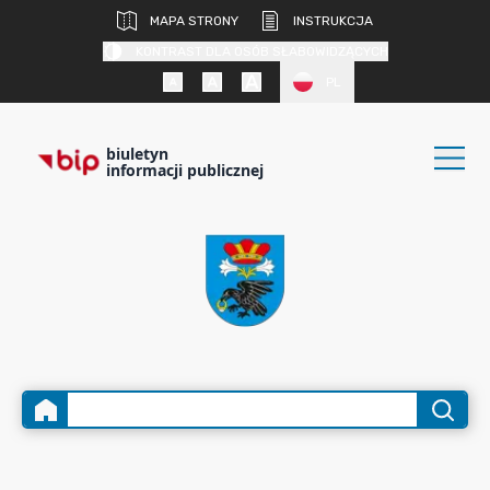
MAPA STRONY
INSTRUKCJA
KONTRAST DLA OSÓB SŁABOWIDZĄCYCH
PL
biuletyn
informacji publicznej