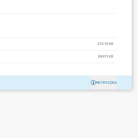
270.13 KB
289.11 KB
METRYCZKA