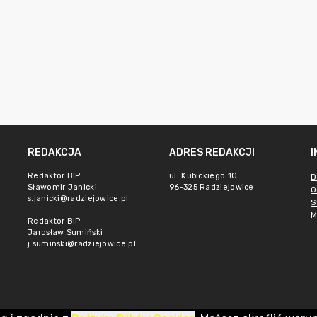
REDAKCJA
ADRES REDAKCJI
Redaktor BIP
ul. Kubickiego 10
D
Sławomir Janicki
96-325 Radziejowice
O
s.janicki@radziejowice.pl
S
M
Redaktor BIP
Jarosław Sumiński
j.suminski@radziejowice.pl