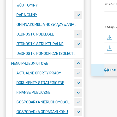
2023-09
WÓJT GMINY
RADA GMINY
GMINNA KOMISJA ROZWIĄZYWANIA PROBLEMÓW ALKOHOLOWYCH
ZAŁĄCZ
JEDNOSTKI PODLEGŁE
JEDNOSTKI STRUKTURALNE
JEDNOSTKI POMOCNICZE (SOŁECTWA)
MENU PRZEDMIOTOWE
DRUK
AKTUALNE OFERTY PRACY
DOKUMENTY STRATEGICZNE
FINANSE PUBLICZNE
GOSPODARKA NIERUCHOMOŚCIAMI
GOSPODARKA ODPADAMI KOMUNALNYMI