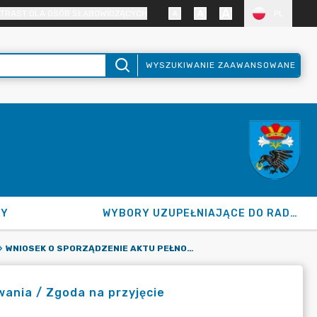
TRAST DLA OSÓB SŁABOWIDZĄCYCH
PL
WYSZUKIWANIE ZAAWANSOWANE
NY
WYBORY UZUPEŁNIAJĄCE DO RADY GMINY 2026
WNIOSEK O SPORZĄDZENIE AKTU PEŁNOMOCNICTWA DO GŁOSOWANIA / ZGODA NA PRZYJĘCIE PEŁNOMOCNICTWA
ania / Zgoda na przyjęcie