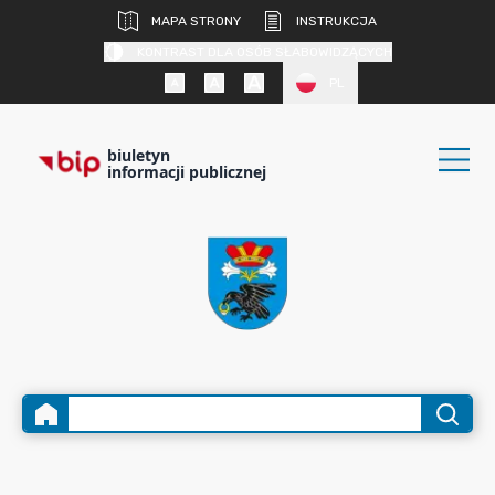
MAPA STRONY
INSTRUKCJA
KONTRAST DLA OSÓB SŁABOWIDZĄCYCH
PL
biuletyn
informacji publicznej