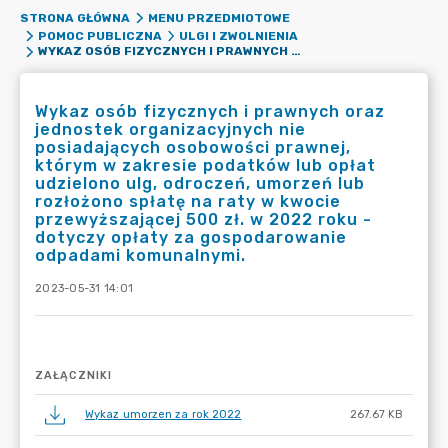
STRONA GŁÓWNA
MENU PRZEDMIOTOWE
POMOC PUBLICZNA
ULGI I ZWOLNIENIA
WYKAZ OSÓB FIZYCZNYCH I PRAWNYCH ORAZ JEDNOSTEK ORGANIZACYJNYCH NIE POSIADAJĄCYCH OSOBOWOŚCI PRAWNEJ, KTÓRYM W ZAKRESIE PODATKÓW LUB OPŁAT UDZIELONO ULG, ODROCZEŃ, UMORZEŃ LUB ROZŁOŻONO SPŁATĘ NA RATY W KWOCIE PRZEWYŻSZAJĄCEJ 500 ZŁ. W 2022 ROKU - DOTYCZY OPŁATY ZA GOSPODAROWANIE ODPADAMI KOMUNALNYMI.
Wykaz osób fizycznych i prawnych oraz
jednostek organizacyjnych nie
posiadających osobowości prawnej,
którym w zakresie podatków lub opłat
udzielono ulg, odroczeń, umorzeń lub
rozłożono spłatę na raty w kwocie
przewyższającej 500 zł. w 2022 roku -
dotyczy opłaty za gospodarowanie
odpadami komunalnymi.
2023-05-31 14:01
ZAŁĄCZNIKI
Wykaz umorzen za rok 2022
267.67 KB