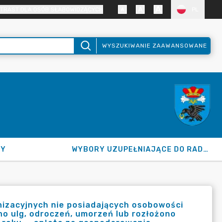
TRAST DLA OSÓB SŁABOWIDZĄCYCH
PL
WYSZUKIWANIE ZAAWANSOWANE
NY
WYBORY UZUPEŁNIAJĄCE DO RADY GMINY 2026
nizacyjnych nie posiadających osobowości
no ulg, odroczeń, umorzeń lub rozłożono