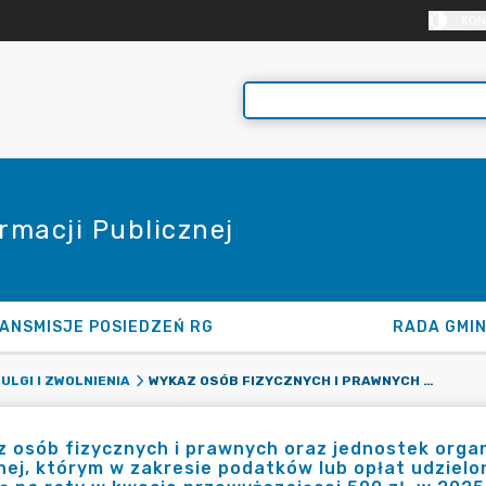
KON
rmacji Publicznej
ANSMISJE POSIEDZEŃ RG
RADA GMI
WYKAZ OSÓB FIZYCZNYCH I PRAWNYCH ORAZ JEDNOSTEK ORGANIZACYJNYCH NIE POSIADAJĄCYCH OSOBOWOŚCI PRAWNEJ, KTÓRYM W ZAKRESIE PODATKÓW LUB OPŁAT UDZIELONO ULG, ODROCZEŃ, UMORZEŃ LUB ROZŁOŻONO SPŁATĘ NA RATY W KWOCIE PRZEWYŻSZAJĄCEJ 500 ZŁ. W 2025 ROKU. - OPŁATA ZA GOSPODAROWANIE ODPADAMI KOMUNALNYMI
ULGI I ZWOLNIENIA
 osób fizycznych i prawnych oraz jednostek orga
ej, którym w zakresie podatków lub opłat udzielo