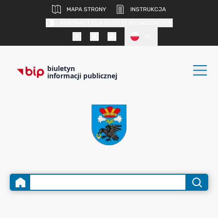
MAPA STRONY
INSTRUKCJA
KONTRAST DLA OSÓB SŁABOWIDZĄCYCH
PL
biuletyn
informacji publicznej