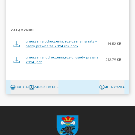
ZAŁĄCZNIKI
umorzenia odroczenia, rozłozena na raty -
14.52 KB
osoby prawne za 2024 rok.docx
umorzenia, odroczenia,rozło. osody prawne
212.79 KB
2024 .pdf
DRUKUJ
ZAPISZ DO PDF
METRYCZKA